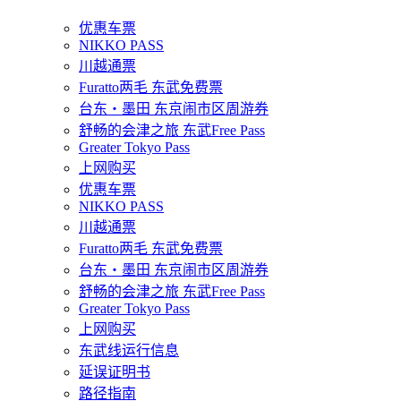
优惠车票
NIKKO PASS
川越通票
Furatto两毛 东武免费票
台东・墨田 东京闹市区周游券
舒畅的会津之旅 东武Free Pass
Greater Tokyo Pass
上网购买
优惠车票
NIKKO PASS
川越通票
Furatto两毛 东武免费票
台东・墨田 东京闹市区周游券
舒畅的会津之旅 东武Free Pass
Greater Tokyo Pass
上网购买
东武线运行信息
延误证明书
路径指南