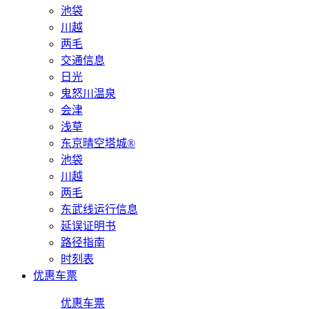
池袋
川越
两毛
交通信息
日光
鬼怒川温泉
会津
浅草
东京晴空塔城®
池袋
川越
两毛
东武线运行信息
延误证明书
路径指南
时刻表
优惠车票
优惠车票