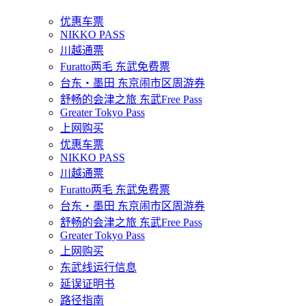
优惠车票
NIKKO PASS
川越通票
Furatto两毛 东武免费票
台东・墨田 东京闹市区周游券
舒畅的会津之旅 东武Free Pass
Greater Tokyo Pass
上网购买
优惠车票
NIKKO PASS
川越通票
Furatto两毛 东武免费票
台东・墨田 东京闹市区周游券
舒畅的会津之旅 东武Free Pass
Greater Tokyo Pass
上网购买
东武线运行信息
延误证明书
路径指南