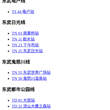
东武龟户线
TS
44
龟户站
东武日光线
TN
03
南栗桥站
TN
11
枥木站
TN
23
下今市站
TN
25
东武日光站
东武鬼怒川线
TN
55
东武世界广场站
TN
56
鬼怒川温泉站
东武都市公园线
TD
01
大宫站
TD
22
流山大鹰之森站