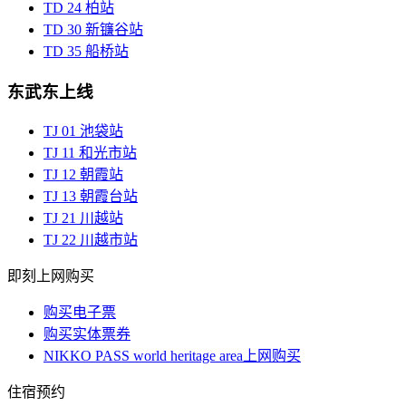
TD
24
柏站
TD
30
新镰谷站
TD
35
船桥站
东武东上线
TJ
01
池袋站
TJ
11
和光市站
TJ
12
朝霞站
TJ
13
朝霞台站
TJ
21
川越站
TJ
22
川越市站
即刻上网购买
购买电子票
购买实体票券
NIKKO PASS world heritage area上网购买
住宿预约