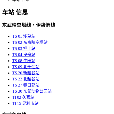
车站 信息
东武晴空塔线・伊势崎线
TS
01
浅草站
TS
02
东京晴空塔站
TS
03
押上站
TS
04
曳舟站
TS
08
牛田站
TS
09
北千住站
TS
20
新越谷站
TS
22
北越谷站
TS
27
春日部站
TS
30
东武动物公园站
TI
02
久喜站
TI
15
足利市站