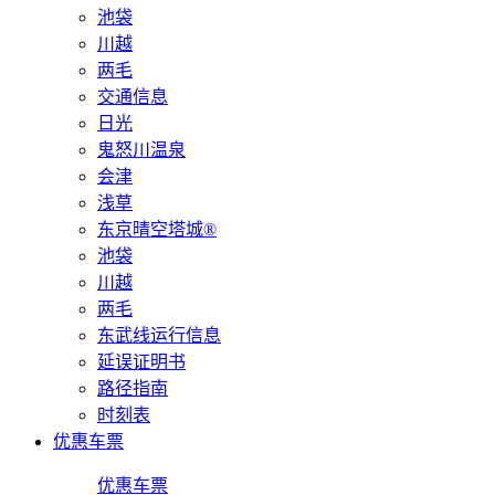
池袋
川越
两毛
交通信息
日光
鬼怒川温泉
会津
浅草
东京晴空塔城®
池袋
川越
两毛
东武线运行信息
延误证明书
路径指南
时刻表
优惠车票
优惠车票