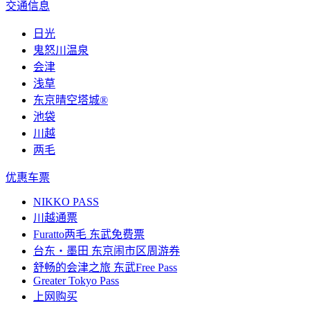
交通信息
日光
鬼怒川温泉
会津
浅草
东京晴空塔城®
池袋
川越
两毛
优惠车票
NIKKO PASS
川越通票
Furatto两毛 东武免费票
台东・墨田 东京闹市区周游券
舒畅的会津之旅 东武Free Pass
Greater Tokyo Pass
上网购买