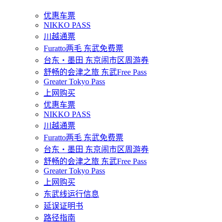
优惠车票
NIKKO PASS
川越通票
Furatto两毛 东武免费票
台东・墨田 东京闹市区周游券
舒畅的会津之旅 东武Free Pass
Greater Tokyo Pass
上网购买
优惠车票
NIKKO PASS
川越通票
Furatto两毛 东武免费票
台东・墨田 东京闹市区周游券
舒畅的会津之旅 东武Free Pass
Greater Tokyo Pass
上网购买
东武线运行信息
延误证明书
路径指南