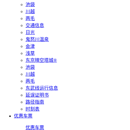
池袋
川越
两毛
交通信息
日光
鬼怒川温泉
会津
浅草
东京晴空塔城®
池袋
川越
两毛
东武线运行信息
延误证明书
路径指南
时刻表
优惠车票
优惠车票