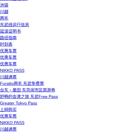
池袋
川越
两毛
东武线运行信息
延误证明书
路径指南
时刻表
优惠车票
优惠车票
优惠车票
NIKKO PASS
川越通票
Furatto两毛 东武免费票
台东・墨田 东京闹市区周游券
舒畅的会津之旅 东武Free Pass
Greater Tokyo Pass
上网购买
优惠车票
NIKKO PASS
川越通票