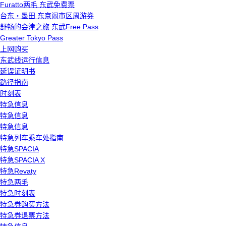
Furatto两毛 东武免费票
台东・墨田 东京闹市区周游券
舒畅的会津之旅 东武Free Pass
Greater Tokyo Pass
上网购买
东武线运行信息
延误证明书
路径指南
时刻表
特急信息
特急信息
特急信息
特急列车乘车处指南
特急SPACIA
特急SPACIA X
特急Revaty
特急两毛
特急时刻表
特急券购买方法
特急券退票方法