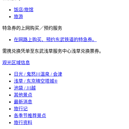
饭店/旅馆
旅游
特急券的上网购买／预约服务
在网路上购买、预约东武铁道的特急券。
需携兑换凭单至东武浅草服务中心浅草兑换票券。
观光区域信息
日光 / 鬼怒川温泉 / 会津
浅草 / 东京晴空塔城®
池袋 / 川越
其他景点
最新消息
旅行记
各季节推荐景点
旅行资料