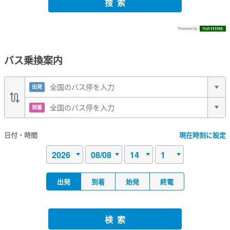
搜索
バス乗換案内
出発
到着
日付・時間
現在時刻に設定
出発
到着
始発
終電
検索