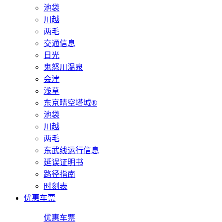
池袋
川越
两毛
交通信息
日光
鬼怒川温泉
会津
浅草
东京晴空塔城®
池袋
川越
两毛
东武线运行信息
延误证明书
路径指南
时刻表
优惠车票
优惠车票