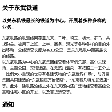
关于东武铁道
以关东私铁最长的铁道为中心，开展着多种多样的
业务。
东武铁路的铁道线网覆盖东京、千叶、埼玉、栃木、群马，共
1都4县。被用于上班、上学、商务、观光等各种各样的目的外
出移动，全线运营长度为463.3公里，是关东私铁中距离最长
的线路。
以东武铁路为中心的东武集团经营着体育俱乐部、高尔夫球
场、主题公园、宾馆饭店。在鬼怒川温泉，有按照二十五分之
一比例大小重现的世界有名建筑物的“东武世界广场”、与万豪
集团共同建造的“东武银座万怡酒店”，“东京黎凡特东武酒店”
等。此外，除铁路沿线之外在东京都内还广泛地经营着高级公
寓和住宅小区的开发、以及百货运营等。
通知