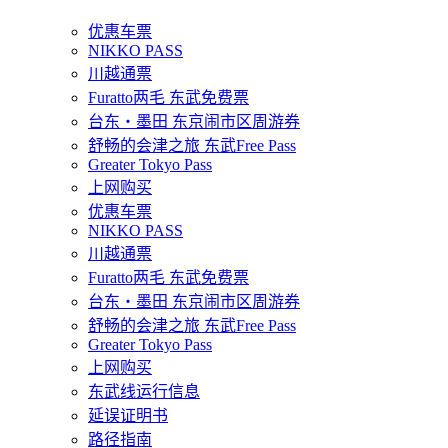
优惠车票
NIKKO PASS
川越通票
Furatto两毛 东武免费票
台东・墨田 东京闹市区周游券
舒畅的会津之旅 东武Free Pass
Greater Tokyo Pass
上网购买
优惠车票
NIKKO PASS
川越通票
Furatto两毛 东武免费票
台东・墨田 东京闹市区周游券
舒畅的会津之旅 东武Free Pass
Greater Tokyo Pass
上网购买
东武线运行信息
延误证明书
路径指南