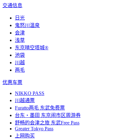
交通信息
日光
鬼怒川温泉
会津
浅草
东京晴空塔城®
池袋
川越
两毛
优惠车票
NIKKO PASS
川越通票
Furatto两毛 东武免费票
台东・墨田 东京闹市区周游券
舒畅的会津之旅 东武Free Pass
Greater Tokyo Pass
上网购买