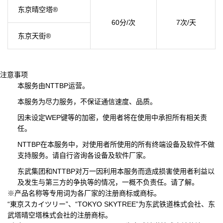
东京晴空塔®
60分/次
7次/天
东京天街®
注意事项
本服务由NTTBP运营。
本服务为尽力服务，不保证通信速度、品质。
因未设定WEP键等的加密，使用者将在使用中承担所有相关责
任。
NTTBP在本服务中，对使用者所使用的所有终端设备及软件不做
支持服务。请自行咨询各设备及软件厂家。
东武集团和NTTBP对万一因利用本服务而造成损害使用者利益以
及发生与第三方的争执等的情况，一概不负责任。请了解。
※产品名称等专用词为各厂家的注册商标或商标。
“東京スカイツリー”、“TOKYO SKYTREE”为东武铁道株式会社、东
武塔晴空塔株式会社的注册商标。