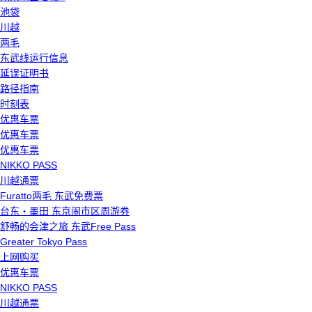
池袋
川越
两毛
东武线运行信息
延误证明书
路径指南
时刻表
优惠车票
优惠车票
优惠车票
NIKKO PASS
川越通票
Furatto两毛 东武免费票
台东・墨田 东京闹市区周游券
舒畅的会津之旅 东武Free Pass
Greater Tokyo Pass
上网购买
优惠车票
NIKKO PASS
川越通票