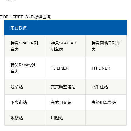
TOBU FREE Wi-Fi提供区域
东武铁道
特急SPACIA 列
特急SPACIA X
特急两毛号列车
车内
列车内
内
特急Revaty列
TJ LINER
TH LINER
车内
浅草站
东京晴空塔站
北千住站
下今市站
东武日光站
鬼怒川温泉站
池袋站
川越站