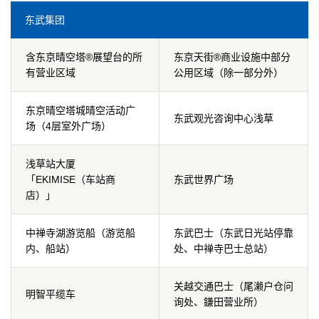
东武集团
含东京晴空塔®展望台的所
东京天街®商业设施中部分
有营业区域
公用区域（除一部分外）
东京晴空塔城晴空活动广
东武观光咨询中心浅草
场（4层室外广场）
浅草站大厦
「EKIMISE（车站商
东武世界广场
店）」
中禅寺湖游览船（游览船
东武巴士（东武日光站停靠
内、船站）
处、中禅寺巴士总站）
关越交通巴士（尾濑户仓问
明智平缆车
询处、鎌田营业所）