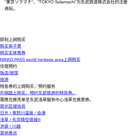
“東京ソラマチ”、“TOKYO Solamachi”为东武铁道株式会社的注册
商标。
即刻上网购买
购买电子票
购买实体票券
NIKKO PASS world heritage area上网购买
住宿预约
饭店/旅馆
旅游
特急券的上网购买／预约服务
在网路上购买、预约东武铁道的特急券。
需携兑换凭单至东武浅草服务中心浅草兑换票券。
观光区域信息
日光 / 鬼怒川温泉 / 会津
浅草 / 东京晴空塔城®
池袋 / 川越
其他景点