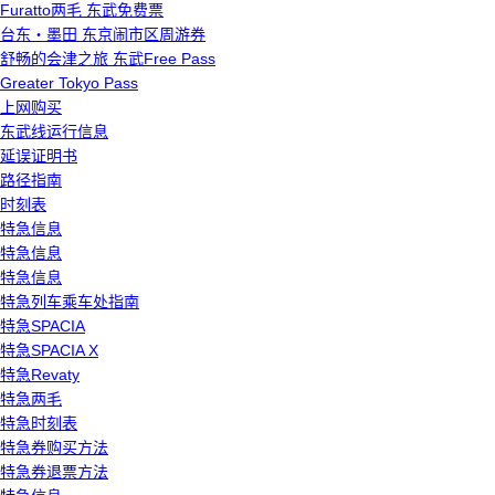
Furatto两毛 东武免费票
台东・墨田 东京闹市区周游券
舒畅的会津之旅 东武Free Pass
Greater Tokyo Pass
上网购买
东武线运行信息
延误证明书
路径指南
时刻表
特急信息
特急信息
特急信息
特急列车乘车处指南
特急SPACIA
特急SPACIA X
特急Revaty
特急两毛
特急时刻表
特急券购买方法
特急券退票方法