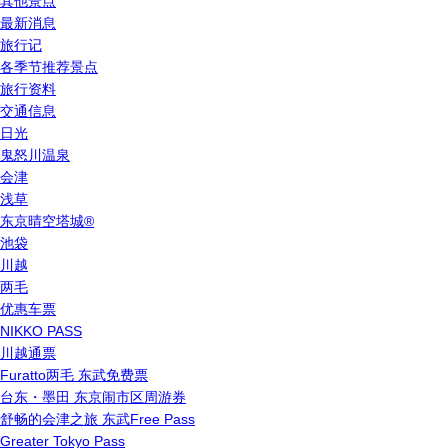
其他景点
最新消息
旅行记
各季节推荐景点
旅行资料
交通信息
日光
鬼怒川温泉
会津
浅草
东京晴空塔城®
池袋
川越
两毛
优惠车票
NIKKO PASS
川越通票
Furatto两毛 东武免费票
台东・墨田 东京闹市区周游券
舒畅的会津之旅 东武Free Pass
Greater Tokyo Pass