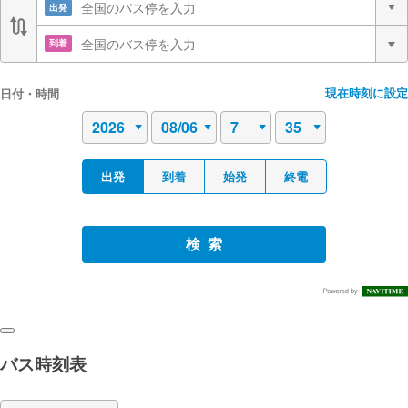
出発
到着
現在時刻に設定
日付・時間
出発
到着
始発
終電
検索
バス時刻表