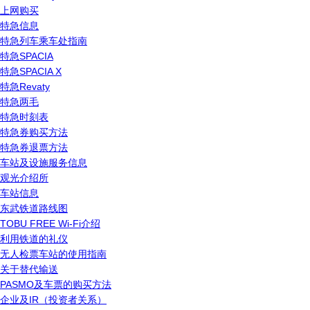
上网购买
特急信息
特急列车乘车处指南
特急SPACIA
特急SPACIA X
特急Revaty
特急两毛
特急时刻表
特急券购买方法
特急券退票方法
车站及设施服务信息
观光介绍所
车站信息
东武铁道路线图
TOBU FREE Wi-Fi介绍
利用铁道的礼仪
无人检票车站的使用指南
关于替代输送
PASMO及车票的购买方法
企业及IR（投资者关系）