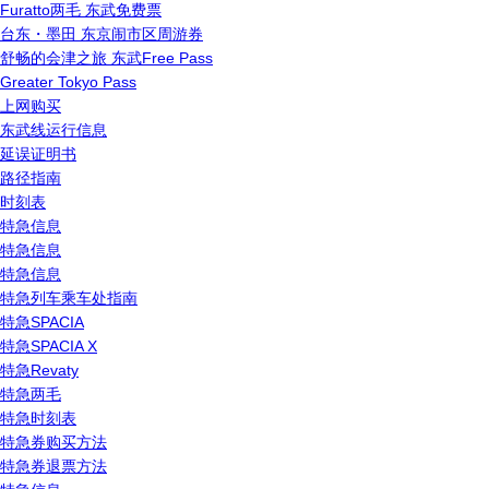
Furatto两毛 东武免费票
台东・墨田 东京闹市区周游券
舒畅的会津之旅 东武Free Pass
Greater Tokyo Pass
上网购买
东武线运行信息
延误证明书
路径指南
时刻表
特急信息
特急信息
特急信息
特急列车乘车处指南
特急SPACIA
特急SPACIA X
特急Revaty
特急两毛
特急时刻表
特急券购买方法
特急券退票方法