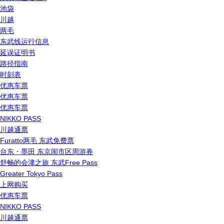
池袋
川越
两毛
东武线运行信息
延误证明书
路径指南
时刻表
优惠车票
优惠车票
优惠车票
NIKKO PASS
川越通票
Furatto两毛 东武免费票
台东・墨田 东京闹市区周游券
舒畅的会津之旅 东武Free Pass
Greater Tokyo Pass
上网购买
优惠车票
NIKKO PASS
川越通票