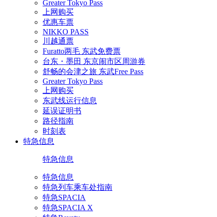
Greater Tokyo Pass
上网购买
优惠车票
NIKKO PASS
川越通票
Furatto两毛 东武免费票
台东・墨田 东京闹市区周游券
舒畅的会津之旅 东武Free Pass
Greater Tokyo Pass
上网购买
东武线运行信息
延误证明书
路径指南
时刻表
特急信息
特急信息
特急信息
特急列车乘车处指南
特急SPACIA
特急SPACIA X