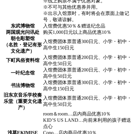
※线上购票不属于优惠对象。
※不可与其他优惠券并用。
※出示入馆票时，有时将会在票面上做记
号，敬请谅解。
东武博物馆
入馆费优惠50％＆赠送纪念品
两国观光问讯处
购买1,000日元以上商品优惠10％
朝仓彫塑馆
入馆费团体票普通300日元、小学・初中・
（名胜・登记有形
高中生150日元
文化遗产）
入馆费团体票普通200日元、小学・初中・
下町风俗资料馆
高中生50日元
入馆费团体票普通200日元、小学・初中・
一叶纪念馆
高中生50日元
入馆费团体票普通300日元、小学・初中・
书法博物馆
高中生150日元
旧东京音乐学校奏
入馆费团体票普通200日元、小学・初中・
乐堂（重要文化遗
高中生50日元
产）
room＆room…店内商品优惠10％
KID’S US LAND…向前来利用的孩子赠送
点心
浅草EKIMISE
Copo…店内商品优惠10％