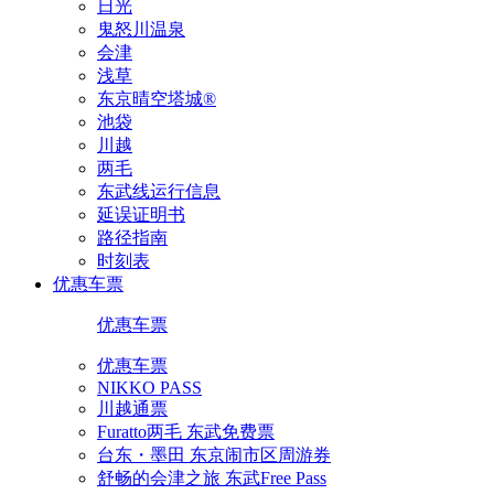
日光
鬼怒川温泉
会津
浅草
东京晴空塔城®
池袋
川越
两毛
东武线运行信息
延误证明书
路径指南
时刻表
优惠车票
优惠车票
优惠车票
NIKKO PASS
川越通票
Furatto两毛 东武免费票
台东・墨田 东京闹市区周游券
舒畅的会津之旅 东武Free Pass