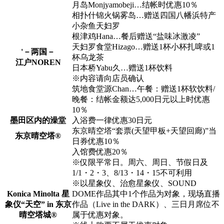
月岛Monjyamobeji…结帐时优惠10％
相扑什锦火锅雾岛…赠送四国八幡浜特产
小杂鱼天妇罗
根津鸡Hana…餐后赠送“盐味冰激凌”
天妇罗食堂Hizago…赠送1杯小杯扎啤或1
'－两国－
杯乌龙茶
江户NOREN
日本桥Yabu久…赠送1杯饮料
※内容请向店员确认
筑地食堂源Chan…午餐：赠送1杯软饮料/
晚餐：结帐金额达5,000日元以上时优惠
10％
墨田区内的澡堂
入浴费一律优惠30日元
东京晴空塔“套票(天望甲板+天望回廊)”当
东京晴空塔®
日券优惠10％
入馆费优惠20％
※仅限平常日。周六、周日、节假日及
1/1・2・3、8/13・14・15不可利用
※以星象仪、治愈星象仪、SOUND
Konica Minolta 星
DOME作品其中1个作品为对象，现场直播
象仪“天空” in 东京
作品（Live in the DARK）、三日月席位不
晴空塔城®
属于优惠对象。