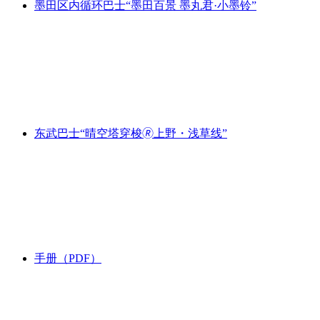
墨田区内循环巴士“墨田百景 墨丸君·小墨铃”
东武巴士“晴空塔穿梭🄬上野・浅草线”
手册（PDF）