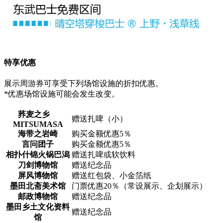
特享优惠
展示周游券可享受下列场馆设施的折扣优惠。
*优惠场馆设施可能会发生改变。
荞麦之乡
赠送扎啤（小）
MITSUMASA
海带之岩崎
购买金额优惠5％
言问团子
购买金额优惠5％
相扑什锦火锅巴潟
赠送扎啤或软饮料
刀剑博物馆
赠送纪念品
屏风博物馆
赠送红包袋、小金箔纸
墨田北斋美术馆
门票优惠20％（常设展示、企划展示）
邮政博物馆
赠送纪念品
墨田乡土文化资料
赠送纪念品
馆