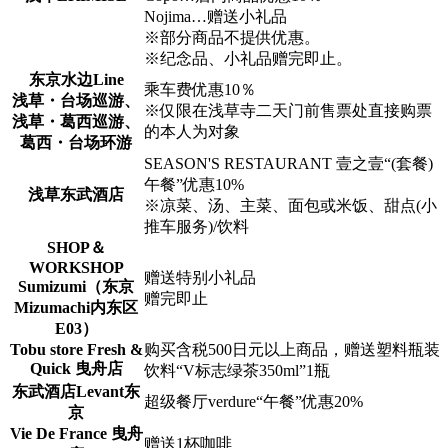
Nojima…赠送小礼品
※部分商品不提供优惠。
※纪念品、小礼品赠完即止。
东京水边Line
乘车费优惠10％
浅草・台场巡游、
※仅限在浅草寺二天门前售票处直接购票
浅草・葛西巡游、
的本人为对象
葛西・台场环游
SEASON'S RESTAURANT 壹之壹“(套餐)
午餐”优惠10%
浅草东武酒店
※凉菜、汤、主菜、面包或米饭、甜点(小
推车服务)/饮料
SHOP＆
WORKSHOP
赠送特别小礼品
Sumizumi（东京
赠完即止
Mizumachi内东区
E03）
Tobu store Fresh &
购买含税500日元以上商品，赠送塑料瓶装
Quick 曳舟店
饮料“V标志绿茶350ml”1瓶
东武酒店Levant东
超级餐厅verdure“午餐”优惠20%
京
Vie De France 曳舟
赠送1杯咖啡