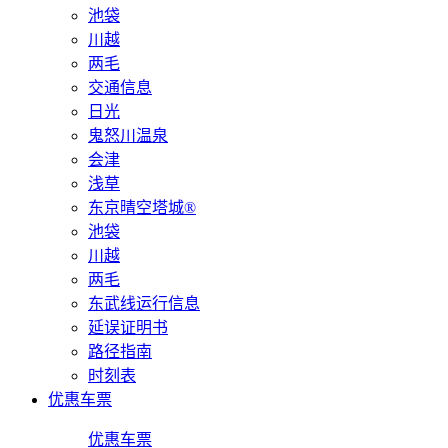
池袋
川越
两毛
交通信息
日光
鬼怒川温泉
会津
浅草
东京晴空塔城®
池袋
川越
两毛
东武线运行信息
延误证明书
路径指南
时刻表
优惠车票
优惠车票