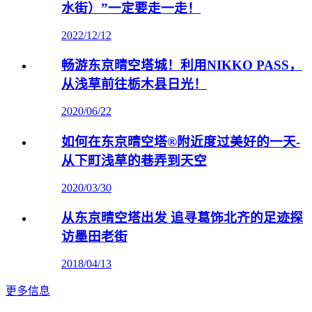
水街）”一定要走一走！
2022/12/12
畅游东京晴空塔城！利用NIKKO PASS，
从浅草前往栃木县日光！
2020/06/22
如何在东京晴空塔®附近度过美好的一天-
从下町浅草的巷弄到天空
2020/03/30
从东京晴空塔出发 追寻葛饰北齐的足迹探
访墨田老街
2018/04/13
更多信息