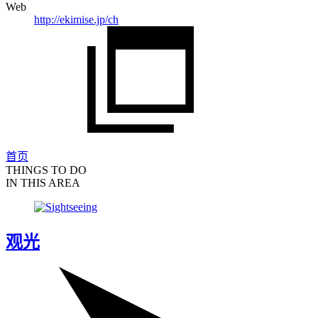
Web
http://ekimise.jp/ch
首页
THINGS TO DO
IN THIS AREA
观光