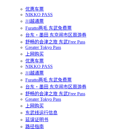
优惠车票
NIKKO PASS
川越通票
Furatto两毛 东武免费票
台东・墨田 东京闹市区周游券
舒畅的会津之旅 东武Free Pass
Greater Tokyo Pass
上网购买
优惠车票
NIKKO PASS
川越通票
Furatto两毛 东武免费票
台东・墨田 东京闹市区周游券
舒畅的会津之旅 东武Free Pass
Greater Tokyo Pass
上网购买
东武线运行信息
延误证明书
路径指南