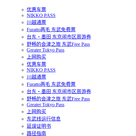
优惠车票
NIKKO PASS
川越通票
Furatto两毛 东武免费票
台东・墨田 东京闹市区周游券
舒畅的会津之旅 东武Free Pass
Greater Tokyo Pass
上网购买
优惠车票
NIKKO PASS
川越通票
Furatto两毛 东武免费票
台东・墨田 东京闹市区周游券
舒畅的会津之旅 东武Free Pass
Greater Tokyo Pass
上网购买
东武线运行信息
延误证明书
路径指南