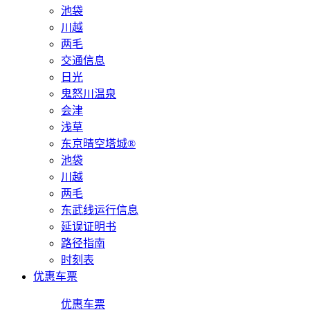
池袋
川越
两毛
交通信息
日光
鬼怒川温泉
会津
浅草
东京晴空塔城®
池袋
川越
两毛
东武线运行信息
延误证明书
路径指南
时刻表
优惠车票
优惠车票