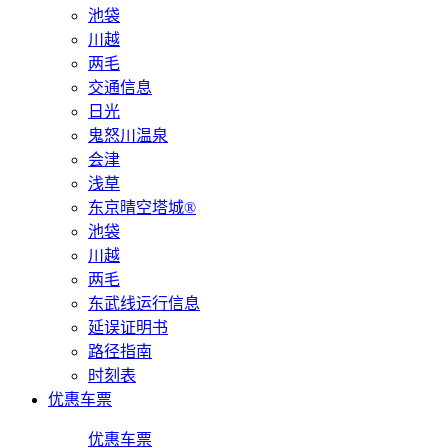
池袋
川越
两毛
交通信息
日光
鬼怒川温泉
会津
浅草
东京晴空塔城®
池袋
川越
两毛
东武线运行信息
延误证明书
路径指南
时刻表
优惠车票
优惠车票