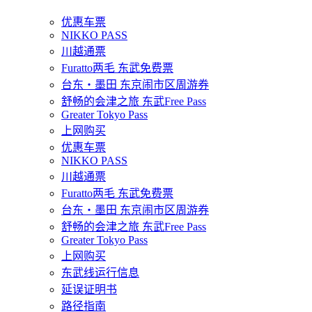
优惠车票
NIKKO PASS
川越通票
Furatto两毛 东武免费票
台东・墨田 东京闹市区周游券
舒畅的会津之旅 东武Free Pass
Greater Tokyo Pass
上网购买
优惠车票
NIKKO PASS
川越通票
Furatto两毛 东武免费票
台东・墨田 东京闹市区周游券
舒畅的会津之旅 东武Free Pass
Greater Tokyo Pass
上网购买
东武线运行信息
延误证明书
路径指南