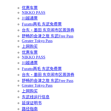
优惠车票
NIKKO PASS
川越通票
Furatto两毛 东武免费票
台东・墨田 东京闹市区周游券
舒畅的会津之旅 东武Free Pass
Greater Tokyo Pass
上网购买
优惠车票
NIKKO PASS
川越通票
Furatto两毛 东武免费票
台东・墨田 东京闹市区周游券
舒畅的会津之旅 东武Free Pass
Greater Tokyo Pass
上网购买
东武线运行信息
延误证明书
路径指南