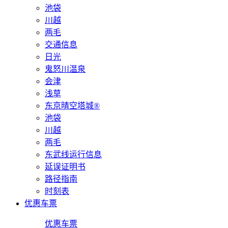
池袋
川越
两毛
交通信息
日光
鬼怒川温泉
会津
浅草
东京晴空塔城®
池袋
川越
两毛
东武线运行信息
延误证明书
路径指南
时刻表
优惠车票
优惠车票