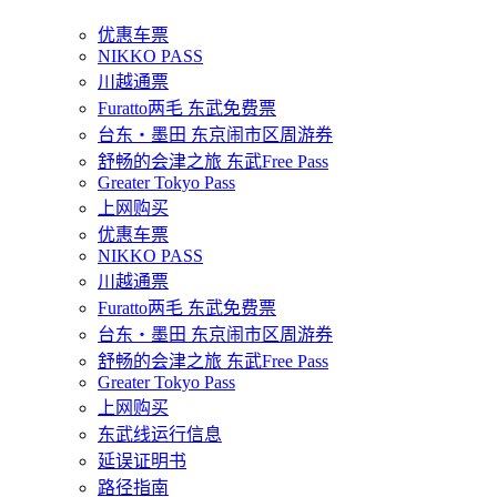
优惠车票
NIKKO PASS
川越通票
Furatto两毛 东武免费票
台东・墨田 东京闹市区周游券
舒畅的会津之旅 东武Free Pass
Greater Tokyo Pass
上网购买
优惠车票
NIKKO PASS
川越通票
Furatto两毛 东武免费票
台东・墨田 东京闹市区周游券
舒畅的会津之旅 东武Free Pass
Greater Tokyo Pass
上网购买
东武线运行信息
延误证明书
路径指南