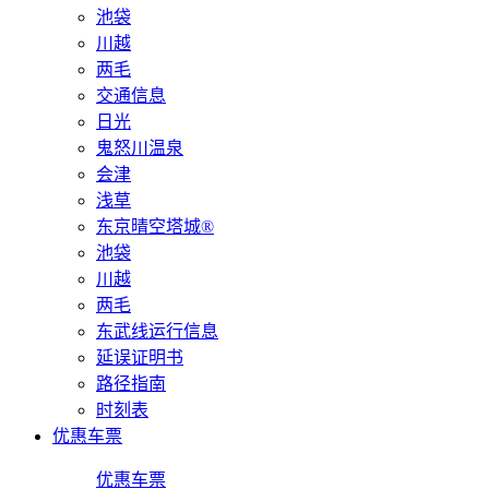
池袋
川越
两毛
交通信息
日光
鬼怒川温泉
会津
浅草
东京晴空塔城®
池袋
川越
两毛
东武线运行信息
延误证明书
路径指南
时刻表
优惠车票
优惠车票