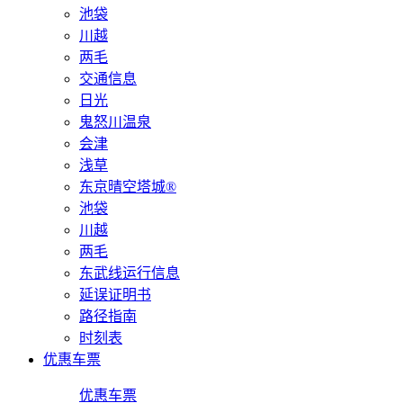
池袋
川越
两毛
交通信息
日光
鬼怒川温泉
会津
浅草
东京晴空塔城®
池袋
川越
两毛
东武线运行信息
延误证明书
路径指南
时刻表
优惠车票
优惠车票