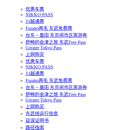
优惠车票
NIKKO PASS
川越通票
Furatto两毛 东武免费票
台东・墨田 东京闹市区周游券
舒畅的会津之旅 东武Free Pass
Greater Tokyo Pass
上网购买
优惠车票
NIKKO PASS
川越通票
Furatto两毛 东武免费票
台东・墨田 东京闹市区周游券
舒畅的会津之旅 东武Free Pass
Greater Tokyo Pass
上网购买
东武线运行信息
延误证明书
路径指南