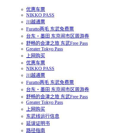
优惠车票
NIKKO PASS
川越通票
Furatto两毛 东武免费票
台东・墨田 东京闹市区周游券
舒畅的会津之旅 东武Free Pass
Greater Tokyo Pass
上网购买
优惠车票
NIKKO PASS
川越通票
Furatto两毛 东武免费票
台东・墨田 东京闹市区周游券
舒畅的会津之旅 东武Free Pass
Greater Tokyo Pass
上网购买
东武线运行信息
延误证明书
路径指南