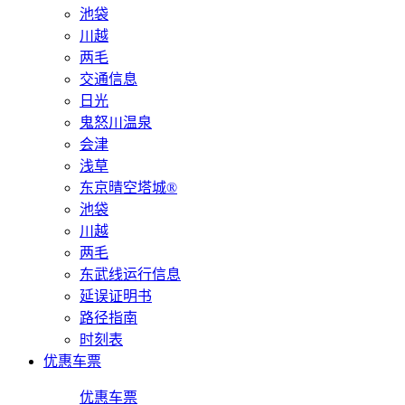
池袋
川越
两毛
交通信息
日光
鬼怒川温泉
会津
浅草
东京晴空塔城®
池袋
川越
两毛
东武线运行信息
延误证明书
路径指南
时刻表
优惠车票
优惠车票