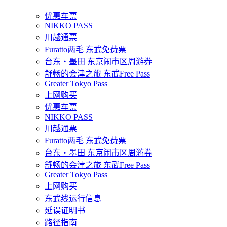
优惠车票
NIKKO PASS
川越通票
Furatto两毛 东武免费票
台东・墨田 东京闹市区周游券
舒畅的会津之旅 东武Free Pass
Greater Tokyo Pass
上网购买
优惠车票
NIKKO PASS
川越通票
Furatto两毛 东武免费票
台东・墨田 东京闹市区周游券
舒畅的会津之旅 东武Free Pass
Greater Tokyo Pass
上网购买
东武线运行信息
延误证明书
路径指南