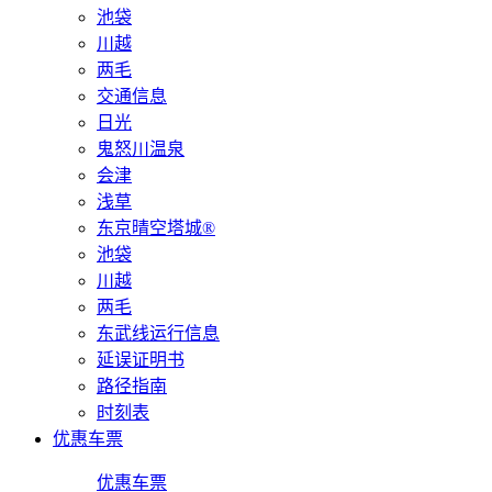
池袋
川越
两毛
交通信息
日光
鬼怒川温泉
会津
浅草
东京晴空塔城®
池袋
川越
两毛
东武线运行信息
延误证明书
路径指南
时刻表
优惠车票
优惠车票