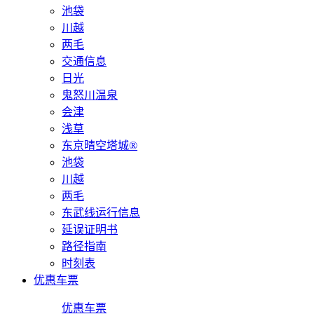
池袋
川越
两毛
交通信息
日光
鬼怒川温泉
会津
浅草
东京晴空塔城®
池袋
川越
两毛
东武线运行信息
延误证明书
路径指南
时刻表
优惠车票
优惠车票