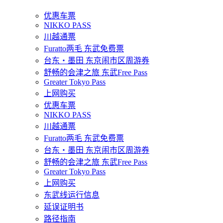
优惠车票
NIKKO PASS
川越通票
Furatto两毛 东武免费票
台东・墨田 东京闹市区周游券
舒畅的会津之旅 东武Free Pass
Greater Tokyo Pass
上网购买
优惠车票
NIKKO PASS
川越通票
Furatto两毛 东武免费票
台东・墨田 东京闹市区周游券
舒畅的会津之旅 东武Free Pass
Greater Tokyo Pass
上网购买
东武线运行信息
延误证明书
路径指南