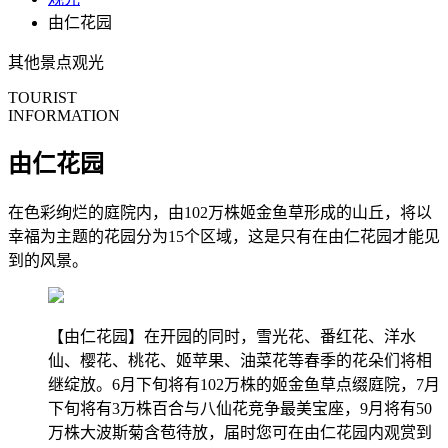
由仁花园
其他景点
观光
TOURIST
INFORMATION
由仁花园
在色彩绚烂的庭院内，由102万株姬金鱼草形成的山丘，将以
幸福为主题的花园分为15个区域，这是只有在由仁花园才能见
到的风景。
【由仁花园】在开园的同时，雪光花、番红花、洋水
仙、樱花、桃花、姬苹果、油菜花等春季的花朵们将相
继绽放。6月下旬将有102万株的姬金鱼草点缀庭院，7月
下旬将有3万株百合与八仙花竞争最美宝座，9月将有50
万株大波斯菊含苞待放，届时您可在由仁花园内观赏到